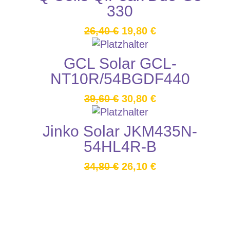
330
26,40
€
19,80
€
GCL Solar GCL-
NT10R/54BGDF440
39,60
€
30,80
€
Jinko Solar JKM435N-
54HL4R-B
34,80
€
26,10
€