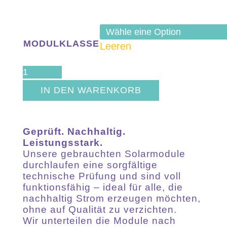
MODULKLASSE
Leeren
JA
SOLAR
IN DEN WARENKORB
JAM54S30-
410/MR
Geprüft. Nachhaltig.
MENGE
Leistungsstark.
Unsere gebrauchten Solarmodule
durchlaufen eine sorgfältige
technische Prüfung und sind voll
funktionsfähig – ideal für alle, die
nachhaltig Strom erzeugen möchten,
ohne auf Qualität zu verzichten.
Wir unterteilen die Module nach