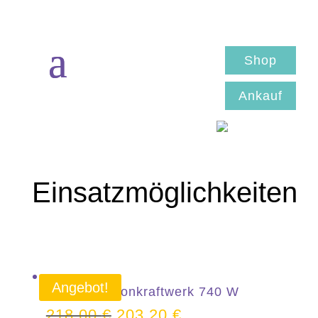
Shop
Ankauf
Einsatzmöglichkeiten
Angebot!
Balkonkraftwerk 740 W
218,00
€
203,20
€